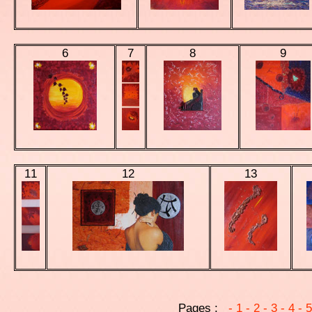
6
7
8
9
11
12
13
Pages :
- 1
- 2
- 3
- 4
- 