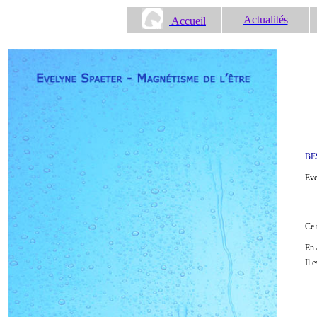
Actualités
Accueil
BE
Eve
Ce 
En 
Il 