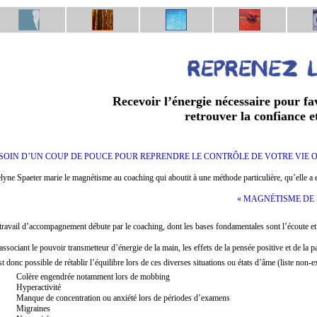
Recevoir l’énergie nécessaire pour fav
retrouver la confiance et
SOIN D’UN COUP DE POUCE POUR REPRENDRE LE CONTRÔLE DE VOTRE VIE O
lyne Spaeter marie le magnétisme au coaching qui aboutit à une méthode particulière, qu’elle 
« MAGNÉTISME DE L
travail d’accompagnement débute par le coaching, dont les bases fondamentales sont l’écoute et
associant le pouvoir transmetteur d’énergie de la main, les effets de la pensée positive et de la pa
est donc possible de rétablir l’équilibre lors de ces diverses situations ou états d’âme (liste non-e
Colère engendrée notamment lors de mobbing
Hyperactivité
Manque de concentration ou anxiété lors de périodes d’examens
Migraines