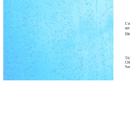
L’a
qui
Ell
TA
CHF
Sur