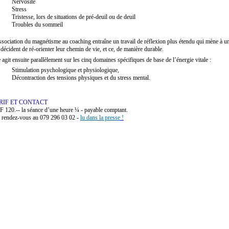
Nervosité
Stress
Tristesse, lors de situations de pré-deuil ou de deuil
Troubles du sommeil
ssociation du magnétisme au coaching entraîne un travail de réflexion plus étendu qui mène à une
 décident de ré-orienter leur chemin de vie, et ce, de manière durable.
e agit ensuite parallèlement sur les cinq domaines spécifiques de base de l’énergie vitale :
Stimulation psychologique et physiologique,
Décontraction des tensions physiques et du stress mental.
RIF ET CONTACT
 120.-- la séance d’une heure ¼ - payable comptant.
 rendez-vous au 079 296 03 02 -
lu dans la presse
!